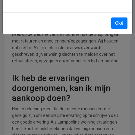
Retourneren, opzeggen of
annuleren bij Lamponline
Oké
Lees op de website van Lamponline hoe de shop omgaat
met retouren en annuleringen/opzeggingen. Wij houden
dat niet bij. Als er niets in de reviews over wordt
geschreven, zijn er weinig klachten te melden over het
retour sturen, opzeggen en/of annuleren bij Lamponline.
Ik heb de ervaringen
doorgenomen, kan ik mijn
aankoop doen?
Hou er rekening mee dat de meeste mensen eerder
geneigd zijn om een slechte ervaring op te schrijven dan
een goede ervaring. Als Lamponline weining ervaringen
heeft, kan het ook betekenen dat weinig mensen een