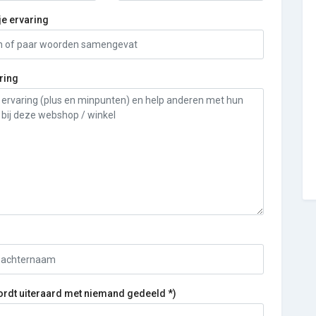
je ervaring
ring
ordt uiteraard met niemand gedeeld *)