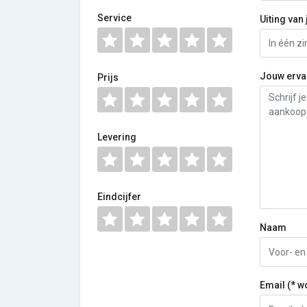
Service
Uiting van 
Jouw erva
Prijs
Levering
Eindcijfer
Naam
Email (* w