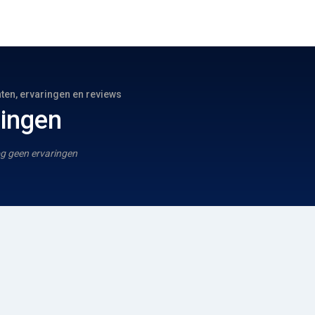
hten, ervaringen en reviews
ringen
g geen ervaringen