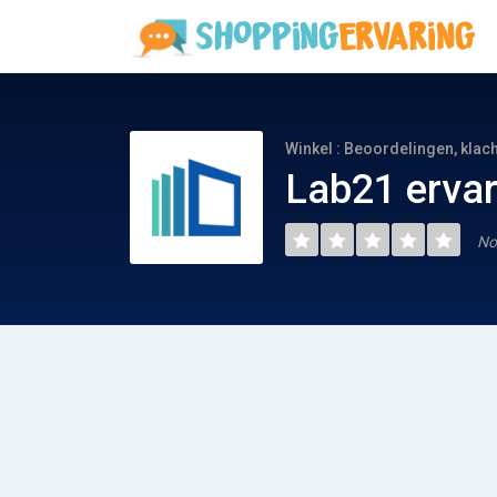
Winkel : Beoordelingen, klac
Lab21 erva
No