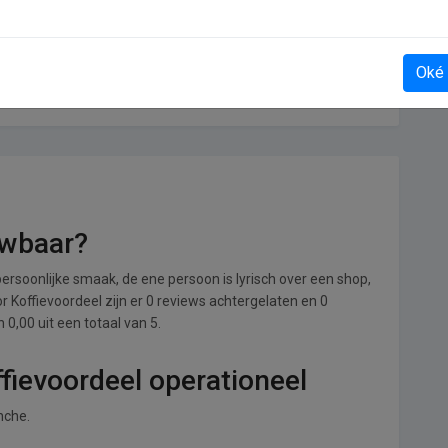
Oké
Historischekalender
uwbaar?
ersoonlijke smaak, de ene persoon is lyrisch over een shop,
or Koffievoordeel zijn er 0 reviews achtergelaten en 0
0,00 uit een totaal van 5.
ffievoordeel operationeel
nche.