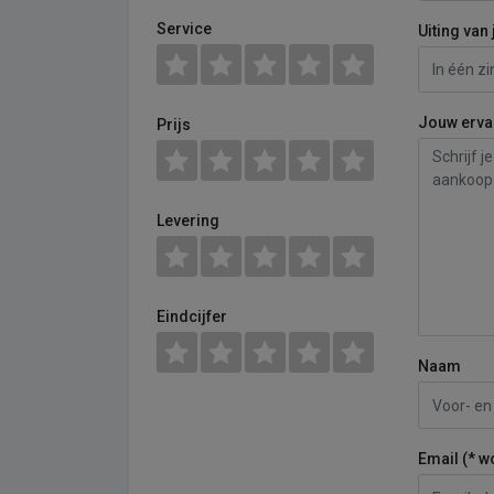
Service
Uiting van 
Jouw erva
Prijs
Levering
Eindcijfer
Naam
Email (* w