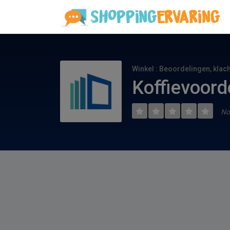
Winkel : Beoordelingen, klac
Koffievoord
No