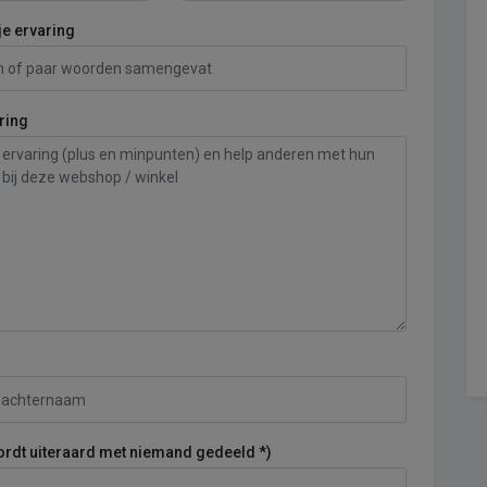
je ervaring
ring
ordt uiteraard met niemand gedeeld *)