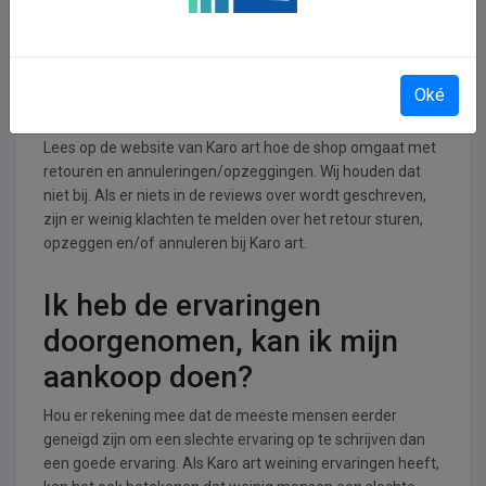
ontspanning branche.
Retourneren, opzeggen of
Oké
annuleren bij Karo art
Lees op de website van Karo art hoe de shop omgaat met
retouren en annuleringen/opzeggingen. Wij houden dat
niet bij. Als er niets in de reviews over wordt geschreven,
zijn er weinig klachten te melden over het retour sturen,
opzeggen en/of annuleren bij Karo art.
Ik heb de ervaringen
doorgenomen, kan ik mijn
aankoop doen?
Hou er rekening mee dat de meeste mensen eerder
geneigd zijn om een slechte ervaring op te schrijven dan
een goede ervaring. Als Karo art weining ervaringen heeft,