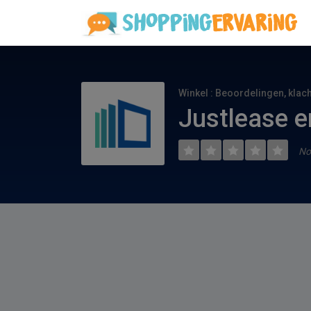
Winkel : Beoordelingen, klac
Justlease e
No