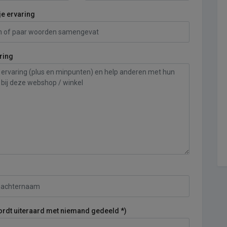
je ervaring
ring
ordt uiteraard met niemand gedeeld *)