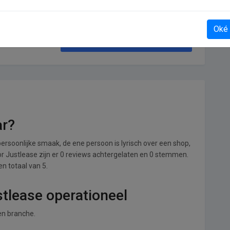
Oké
Kek Mama Abonnementen
ar?
ersoonlijke smaak, de ene persoon is lyrisch over een shop,
oor Justlease zijn er 0 reviews achtergelaten en 0 stemmen.
en totaal van 5.
stlease operationeel
sen branche.