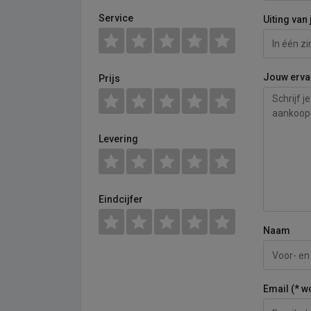
Service
Uiting van 
Jouw erva
Prijs
Levering
Eindcijfer
Naam
Email (* w