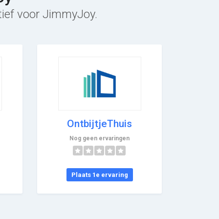
atief voor JimmyJoy.
OntbijtjeThuis
Nog geen ervaringen
Plaats 1e ervaring