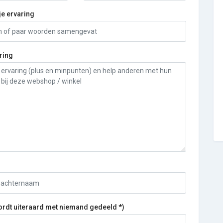
je ervaring
ring
ordt uiteraard met niemand gedeeld *)