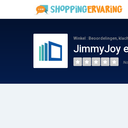
Winkel : Beoordelingen, klac
JimmyJoy e
No