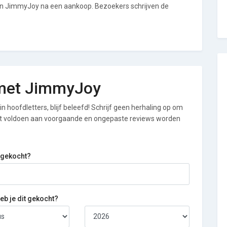
van JimmyJoy na een aankoop. Bezoekers schrijven de
g met JimmyJoy
n hoofdletters, blijf beleefd! Schrijf geen herhaling op om
iet voldoen aan voorgaande en ongepaste reviews worden
 gekocht?
b je dit gekocht?