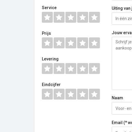
Service
Uiting van 
Jouw erva
Prijs
Levering
Eindcijfer
Naam
Email (* w