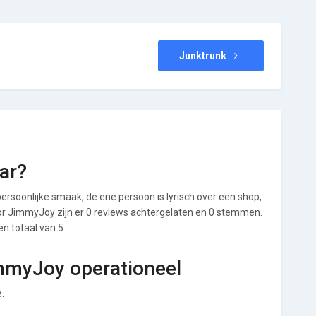
Junktrunk
ar?
ersoonlijke smaak, de ene persoon is lyrisch over een shop,
Voor JimmyJoy zijn er 0 reviews achtergelaten en 0 stemmen.
en totaal van 5.
immyJoy operationeel
.