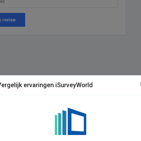
s review
Vergelijk ervaringen iSurveyWorld