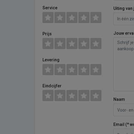
Service
Uiting van 
Jouw erva
Prijs
Levering
Eindcijfer
Naam
Email (* w