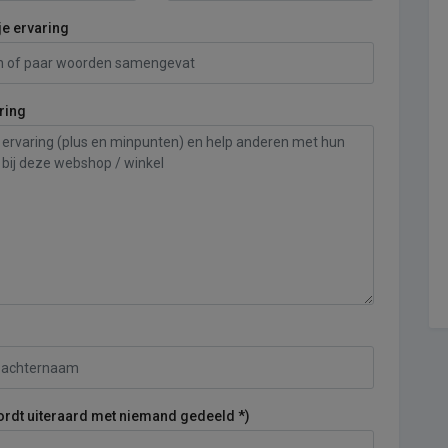
je ervaring
ring
ordt uiteraard met niemand gedeeld *)