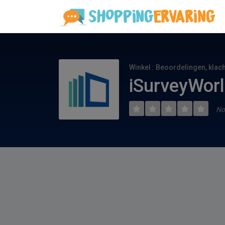
Winkel : Beoordelingen, klac
iSurveyWorl
No