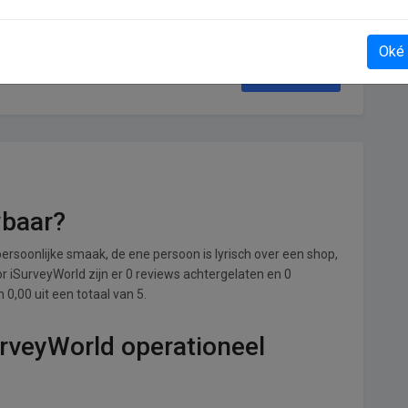
Oké
IXXI
wbaar?
ersoonlijke smaak, de ene persoon is lyrisch over een shop,
oor iSurveyWorld zijn er 0 reviews achtergelaten en 0
0,00 uit een totaal van 5.
urveyWorld operationeel