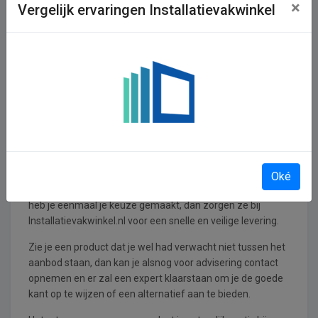
×
Vergelijk ervaringen Installatievakwinkel
Over
Installatievakwinkel.nl
Installatievakwinkel.nl heeft een erg groot assortiment
aan installatieproducten ruim voorradig. Alle soorten
installatiematerialen kan je er kopen, maar ook gewoon
voor advies over allerlei installatieproducten zijn ze al
meer dan 20 jaar te benaderen.
Enkel de beste merken kan je bij deze webwinkel vinden,
zoals Radson en het erg bekende Jaeger, maar hiernaast
Oké
nog veel meer. Kwaliteit genoeg dus om uit te kiezen en
heb je eenmaal je keuze gemaakt, dan zorgen ze bij
Installatievakwinkel.nl voor een snelle en veilige levering.
Zie je een product dat je wel had verwacht niet tussen het
aanbod staan, dan kan je alsnog voor advisering contact
opnemen en er zal een expert klaarstaan om je de goede
kant op te wijzen of een alternatief aan te bieden.