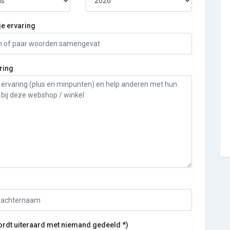
je ervaring
ring
ordt uiteraard met niemand gedeeld *)