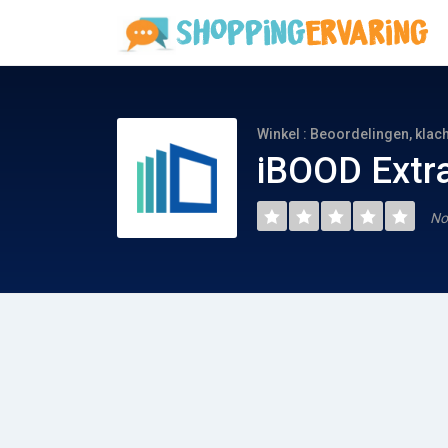
Winkel : Beoordelingen, klac
iBOOD Extra
No