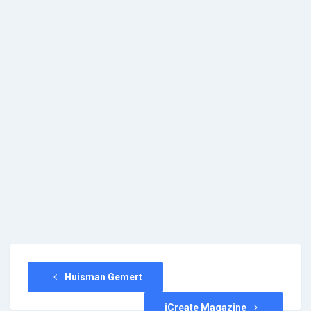
Huisman Gemert
iCreate Magazine