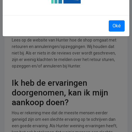
Accessoires branche.
Retourneren, opzeggen of
Oké
annuleren bij Hunter
Lees op de website van Hunter hoe de shop omgaat met
retouren en annuleringen/opzeggingen. Wij houden dat
niet bij. Als er niets in de reviews over wordt geschreven,
zijn er weinig klachten te melden over het retour sturen,
opzeggen en/of annuleren bij Hunter.
Ik heb de ervaringen
doorgenomen, kan ik mijn
aankoop doen?
Hou er rekening mee dat de meeste mensen eerder
geneigd zijn om een slechte ervaring op te schrijven dan
een goede ervaring. Als Hunter weining ervaringen heeft,