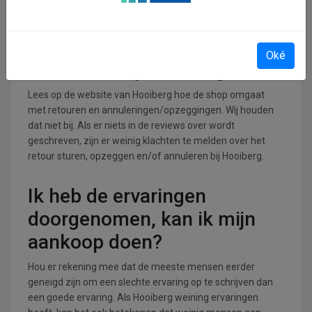
Accessoires branche.
Retourneren, opzeggen of
Oké
annuleren bij Hooiberg
Lees op de website van Hooiberg hoe de shop omgaat
met retouren en annuleringen/opzeggingen. Wij houden
dat niet bij. Als er niets in de reviews over wordt
geschreven, zijn er weinig klachten te melden over het
retour sturen, opzeggen en/of annuleren bij Hooiberg.
Ik heb de ervaringen
doorgenomen, kan ik mijn
aankoop doen?
Hou er rekening mee dat de meeste mensen eerder
geneigd zijn om een slechte ervaring op te schrijven dan
een goede ervaring. Als Hooiberg weining ervaringen