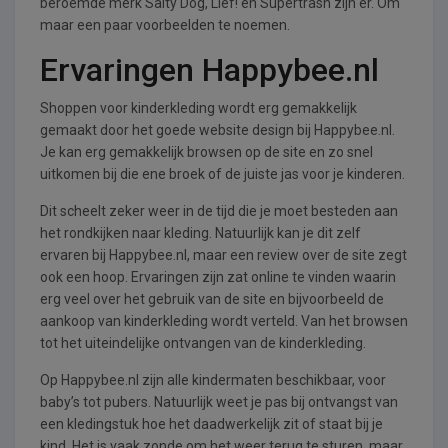
beroemde merk Salty Dog, Lief! en Supertrash zijn er. Om
maar een paar voorbeelden te noemen.
Ervaringen Happybee.nl
Shoppen voor kinderkleding wordt erg gemakkelijk
gemaakt door het goede website design bij Happybee.nl.
Je kan erg gemakkelijk browsen op de site en zo snel
uitkomen bij die ene broek of de juiste jas voor je kinderen.
Dit scheelt zeker weer in de tijd die je moet besteden aan
het rondkijken naar kleding. Natuurlijk kan je dit zelf
ervaren bij Happybee.nl, maar een review over de site zegt
ook een hoop. Ervaringen zijn zat online te vinden waarin
erg veel over het gebruik van de site en bijvoorbeeld de
aankoop van kinderkleding wordt verteld. Van het browsen
tot het uiteindelijke ontvangen van de kinderkleding.
Op Happybee.nl zijn alle kindermaten beschikbaar, voor
baby’s tot pubers. Natuurlijk weet je pas bij ontvangst van
een kledingstuk hoe het daadwerkelijk zit of staat bij je
kind. Het is vaak zonde om het weer terug te sturen, maar