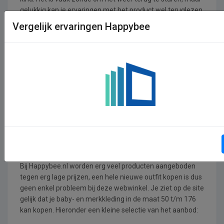
gelukkig kan je ervaringen met het product wel teruglezen
in een review en veel beter een besluit nemen of het iets is
Vergelijk ervaringen Happybee
voor je kind of niet.
Veel ouders schrijven maar al te graag over de ervaringen
met allerlei soorten producten bij Happybee.nl en over
bijvoorbeeld het retour zenden van een product dat niet
paste. Alles kan je lezen in reviews op deze site en
eenmaal iets gekocht kan je vast ook iets leuks verzinnen
om over te schrijven.
Diensten/producten
Happybee.nl
Bij Happybee.nl worden erg veel producten aangeboden
tegen erg lage prijzen, een hele nieuwe outfit kopen is dus
geen enkel probleem bij deze webwinkel. Je ziet op de site
gelijk dat je baby- en merkkleding in de maat 50 t/m 176
kan kopen. Hieronder een kleine selectie van het aanbod: