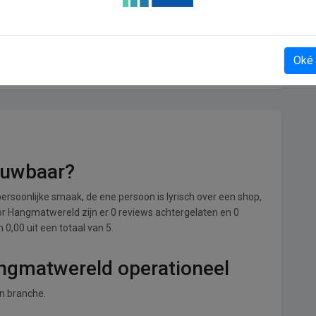
Taartenwinkel
Oké
ouwbaar?
ersoonlijke smaak, de ene persoon is lyrisch over een shop,
Voor Hangmatwereld zijn er 0 reviews achtergelaten en 0
0,00 uit een totaal van 5.
angmatwereld operationeel
in branche.