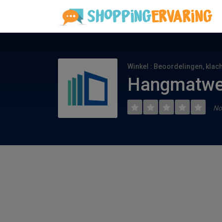
Winkel : Beoordelingen, klac
Hangmatwer
No