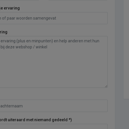
je ervaring
ring
ordt uiteraard met niemand gedeeld *)