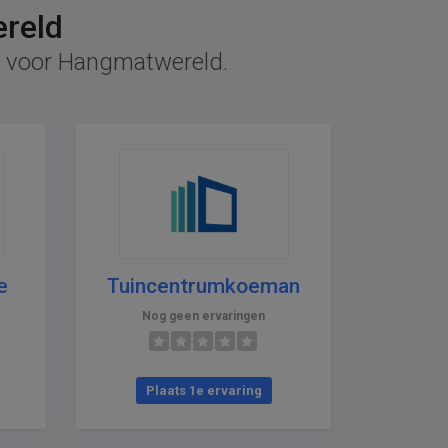
ereld
ef voor Hangmatwereld.
e
Tuincentrumkoeman
Nog geen ervaringen
Plaats 1e ervaring