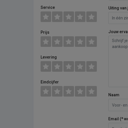
Service
Uiting van 
Jouw erva
Prijs
Levering
Eindcijfer
Naam
Email (* w