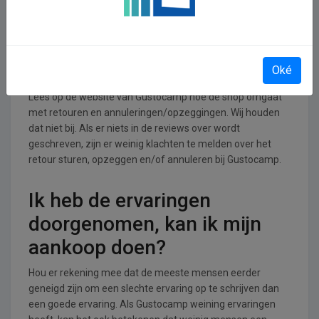
UItgaan branche.
Retourneren, opzeggen of
annuleren bij Gustocamp
Oké
Lees op de website van Gustocamp hoe de shop omgaat
met retouren en annuleringen/opzeggingen. Wij houden
dat niet bij. Als er niets in de reviews over wordt
geschreven, zijn er weinig klachten te melden over het
retour sturen, opzeggen en/of annuleren bij Gustocamp.
Ik heb de ervaringen
doorgenomen, kan ik mijn
aankoop doen?
Hou er rekening mee dat de meeste mensen eerder
geneigd zijn om een slechte ervaring op te schrijven dan
een goede ervaring. Als Gustocamp weining ervaringen