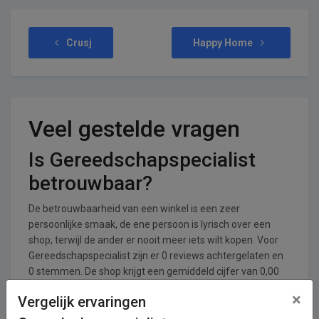
Crusj
Happy Home
Veel gestelde vragen
Is Gereedschapspecialist
betrouwbaar?
De betrouwbaarheid van een winkel is een zeer
persoonlijke smaak, de ene persoon is lyrisch over een
shop, terwijl de ander er nooit meer iets wilt kopen. Voor
Gereedschapspecialist zijn er 0 reviews achtergelaten en
0 stemmen. De shop krijgt een gemiddeld cijfer van 0,00
uit een totaal van 5.
×
Vergelijk ervaringen