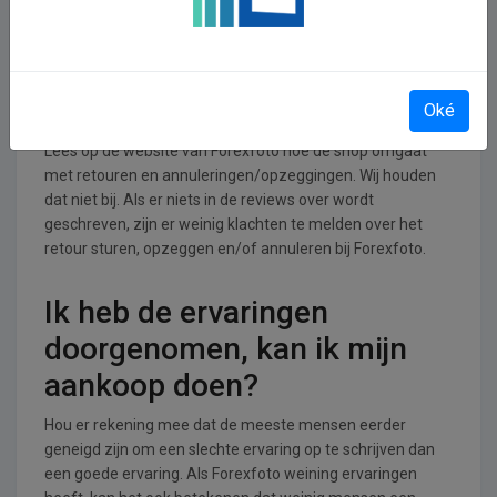
ontspanning branche.
Retourneren, opzeggen of
annuleren bij Forexfoto
Oké
Lees op de website van Forexfoto hoe de shop omgaat
met retouren en annuleringen/opzeggingen. Wij houden
dat niet bij. Als er niets in de reviews over wordt
geschreven, zijn er weinig klachten te melden over het
retour sturen, opzeggen en/of annuleren bij Forexfoto.
Ik heb de ervaringen
doorgenomen, kan ik mijn
aankoop doen?
Hou er rekening mee dat de meeste mensen eerder
geneigd zijn om een slechte ervaring op te schrijven dan
een goede ervaring. Als Forexfoto weining ervaringen