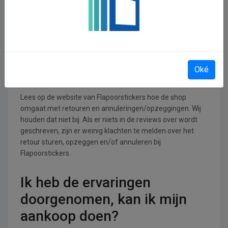
Flapoorstickers operationeel
Flapoorstickers is actief in de Gezondheid en Verzorging
branche.
Retourneren, opzeggen of
Oké
annuleren bij Flapoorstickers
Lees op de website van Flapoorstickers hoe de shop
omgaat met retouren en annuleringen/opzeggingen. Wij
houden dat niet bij. Als er niets in de reviews over wordt
geschreven, zijn er weinig klachten te melden over het
retour sturen, opzeggen en/of annuleren bij
Flapoorstickers.
Ik heb de ervaringen
doorgenomen, kan ik mijn
aankoop doen?