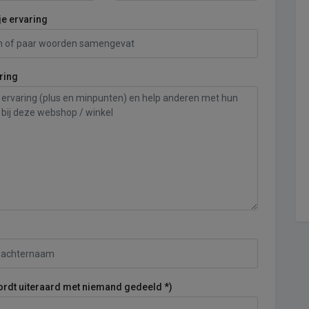
je ervaring
ring
ordt uiteraard met niemand gedeeld *)