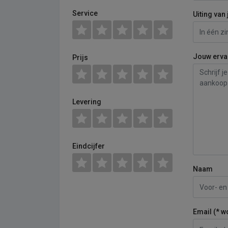
Service
Uiting van 
Jouw erva
Prijs
Levering
Eindcijfer
Naam
Email (* w