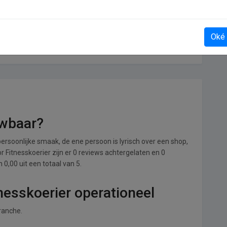
Oké
Divissima.it
uwbaar?
ersoonlijke smaak, de ene persoon is lyrisch over een shop,
or Fitnesskoerier zijn er 0 reviews achtergelaten en 0
0,00 uit een totaal van 5.
nesskoerier operationeel
branche.