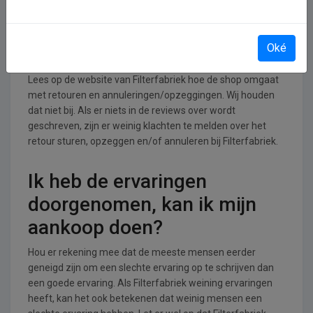
Retourneren, opzeggen of
Oké
annuleren bij Filterfabriek
Lees op de website van Filterfabriek hoe de shop omgaat
met retouren en annuleringen/opzeggingen. Wij houden
dat niet bij. Als er niets in de reviews over wordt
geschreven, zijn er weinig klachten te melden over het
retour sturen, opzeggen en/of annuleren bij Filterfabriek.
Ik heb de ervaringen
doorgenomen, kan ik mijn
aankoop doen?
Hou er rekening mee dat de meeste mensen eerder
geneigd zijn om een slechte ervaring op te schrijven dan
een goede ervaring. Als Filterfabriek weining ervaringen
heeft, kan het ook betekenen dat weinig mensen een