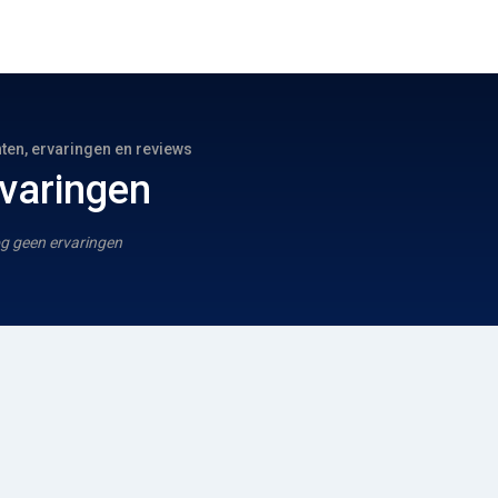
hten, ervaringen en reviews
varingen
g geen ervaringen