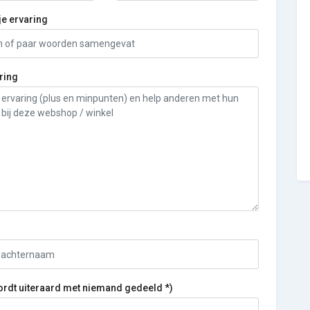
je ervaring
ring
ordt uiteraard met niemand gedeeld *)