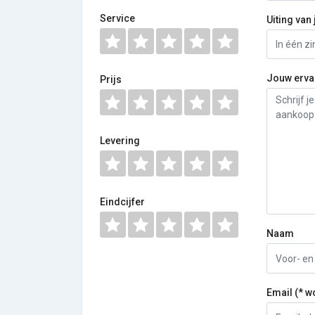
Service
Uiting van 
Jouw erva
Prijs
Levering
Eindcijfer
Naam
Email (* w