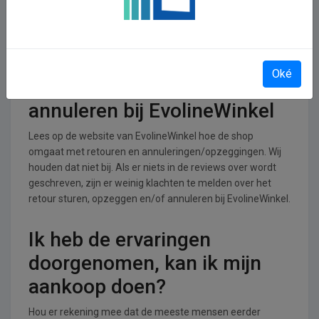
EvolineWinkel operationeel
EvolineWinkel is actief in de Witgoed en Electronica
branche.
Oké
Retourneren, opzeggen of
annuleren bij EvolineWinkel
Lees op de website van EvolineWinkel hoe de shop
omgaat met retouren en annuleringen/opzeggingen. Wij
houden dat niet bij. Als er niets in de reviews over wordt
geschreven, zijn er weinig klachten te melden over het
retour sturen, opzeggen en/of annuleren bij EvolineWinkel.
Ik heb de ervaringen
doorgenomen, kan ik mijn
aankoop doen?
Hou er rekening mee dat de meeste mensen eerder