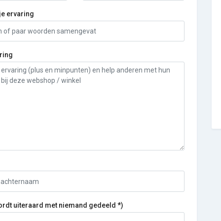
je ervaring
ring
ordt uiteraard met niemand gedeeld *)