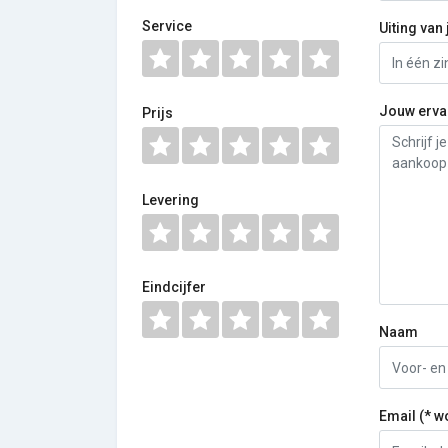
Service
Uiting van 
Jouw erva
Prijs
Levering
Eindcijfer
Naam
Email (* w