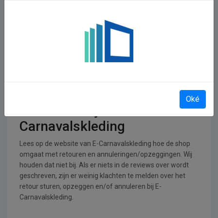
In welke branches is E-
Carnavalskleding
operationeel
E-Carnavalskleding is actief in de Kleding, Tassen,
Schoenen en Accessoires branche.
Retourneren, opzeggen of
Oké
annuleren bij E-
Carnavalskleding
Lees op de website van E-Carnavalskleding hoe de shop
omgaat met retouren en annuleringen/opzeggingen. Wij
houden dat niet bij. Als er niets in de reviews over wordt
geschreven, zijn er weinig klachten te melden over het
retour sturen, opzeggen en/of annuleren bij E-
Carnavalskleding.