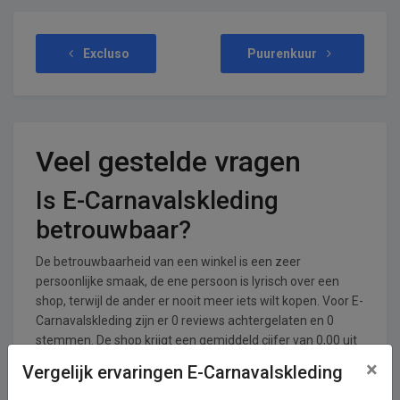
Excluso
Puurenkuur
Veel gestelde vragen
Is E-Carnavalskleding
betrouwbaar?
De betrouwbaarheid van een winkel is een zeer
persoonlijke smaak, de ene persoon is lyrisch over een
shop, terwijl de ander er nooit meer iets wilt kopen. Voor E-
Carnavalskleding zijn er 0 reviews achtergelaten en 0
stemmen. De shop krijgt een gemiddeld cijfer van 0,00 uit
een totaal van 5.
×
Vergelijk ervaringen E-Carnavalskleding