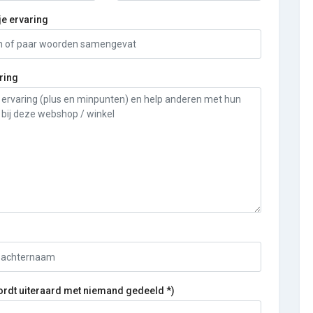
je ervaring
ring
ordt uiteraard met niemand gedeeld *)