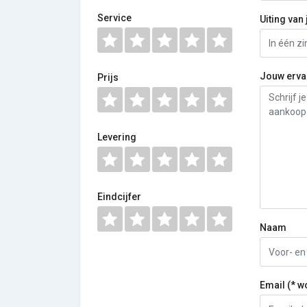
Service
Uiting van 
Jouw erva
Prijs
Levering
Eindcijfer
Naam
Email (* w