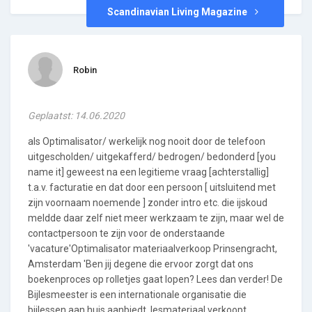
Scandinavian Living Magazine
Robin
Geplaatst: 14.06.2020
als Optimalisator/ werkelijk nog nooit door de telefoon
uitgescholden/ uitgekafferd/ bedrogen/ bedonderd [you
name it] geweest na een legitieme vraag [achterstallig]
t.a.v. facturatie en dat door een persoon [ uitsluitend met
zijn voornaam noemende ] zonder intro etc. die ijskoud
meldde daar zelf niet meer werkzaam te zijn, maar wel de
contactpersoon te zijn voor de onderstaande
'vacature'Optimalisator materiaalverkoop Prinsengracht,
Amsterdam 'Ben jij degene die ervoor zorgt dat ons
boekenproces op rolletjes gaat lopen? Lees dan verder! De
Bijlesmeester is een internationale organisatie die
bijlessen aan huis aanbiedt, lesmateriaal verkoopt