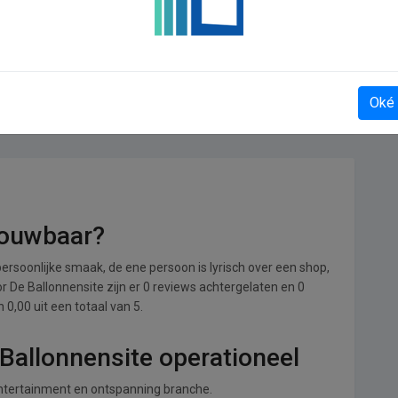
Toners kopen
Oké
rouwbaar?
ersoonlijke smaak, de ene persoon is lyrisch over een shop,
oor De Ballonnensite zijn er 0 reviews achtergelaten en 0
0,00 uit een totaal van 5.
 Ballonnensite operationeel
d, entertainment en ontspanning branche.