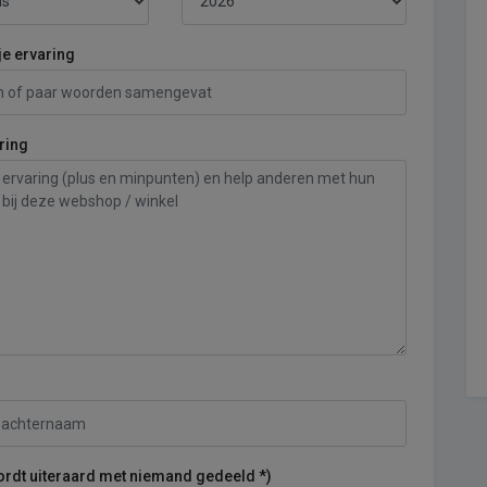
je ervaring
ring
ordt uiteraard met niemand gedeeld *)