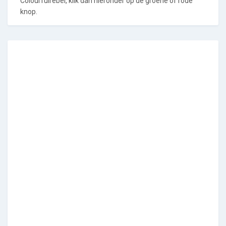
Colourfulrebel, klik dan hieronder op de groene of rode
knop.