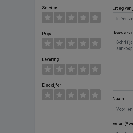
Service
Uiting van 
Jouw erva
Prijs
Levering
Eindcijfer
Naam
Email (* w