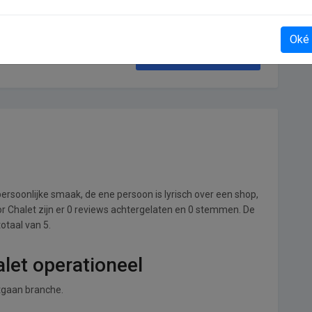
Oké
Dekbedcorner
ersoonlijke smaak, de ene persoon is lyrisch over een shop,
oor Chalet zijn er 0 reviews achtergelaten en 0 stemmen. De
totaal van 5.
alet operationeel
Itgaan branche.