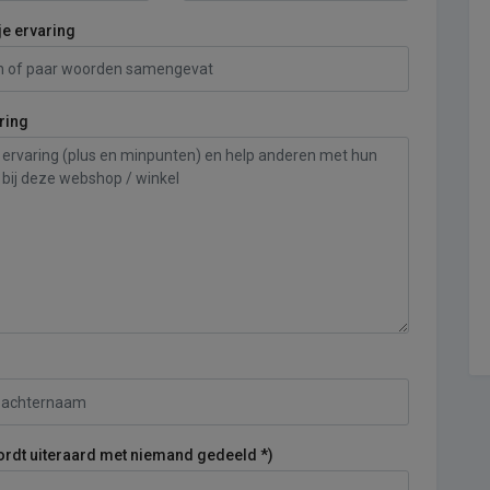
je ervaring
ring
ordt uiteraard met niemand gedeeld *)