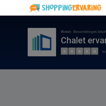
Winkel : Beoordelingen, klac
Chalet erva
No