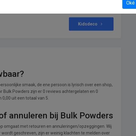
Oké
Kidsdeco
wbaar?
ersoonlijke smaak, de ene persoon is lyrisch over een shop,
oor Bulk Powders zijn er 0 reviews achtergelaten en 0
0,00 uit een totaal van 5.
of annuleren bij Bulk Powders
op omgaat met retouren en annuleringen/opzeggingen. Wij
ver wordt geschreven, zijn er weinig klachten te melden over