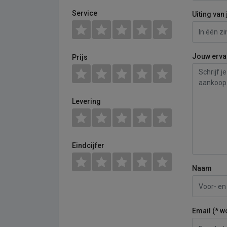
Service
Uiting van 
Jouw erva
Prijs
Levering
Eindcijfer
Naam
Email (* w