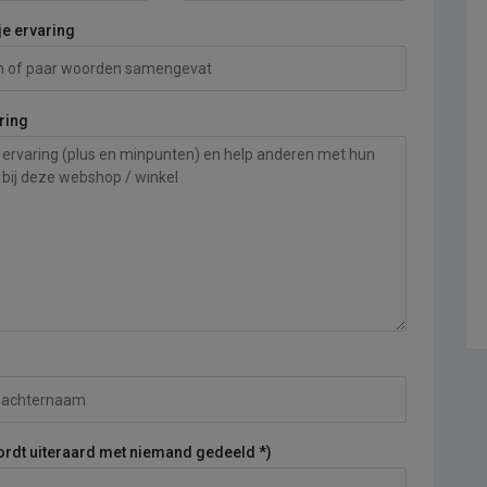
je ervaring
ring
ordt uiteraard met niemand gedeeld *)