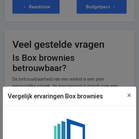
Beautinow
Budgetpers
Veel gestelde vragen
Is Box brownies
betrouwbaar?
De betrouwbaarheid van een winkel is een zeer
persoonlijke smaak, de ene persoon is lyrisch over een
shop, terwijl de ander er nooit meer iets wilt kopen. Voor
×
Vergelijk ervaringen Box brownies
Box brownies zijn er 0 reviews achtergelaten en 0
stemmen. De shop krijgt een gemiddeld cijfer van 0,00 uit
een totaal van 5.
In welke branches is Box