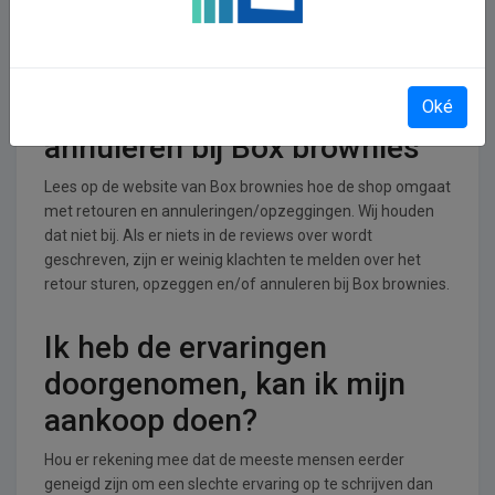
brownies operationeel
Box brownies is actief in de Eten en drinken branche.
Retourneren, opzeggen of
Oké
annuleren bij Box brownies
Lees op de website van Box brownies hoe de shop omgaat
met retouren en annuleringen/opzeggingen. Wij houden
dat niet bij. Als er niets in de reviews over wordt
geschreven, zijn er weinig klachten te melden over het
retour sturen, opzeggen en/of annuleren bij Box brownies.
Ik heb de ervaringen
doorgenomen, kan ik mijn
aankoop doen?
Hou er rekening mee dat de meeste mensen eerder
geneigd zijn om een slechte ervaring op te schrijven dan