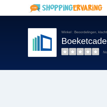
Winkel : Beoordelingen, klach
Boeketcade
No