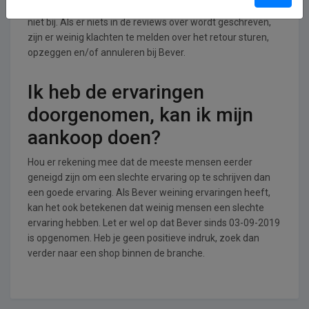
retouren en annuleringen/opzeggingen. Wij houden dat
niet bij. Als er niets in de reviews over wordt geschreven,
zijn er weinig klachten te melden over het retour sturen,
opzeggen en/of annuleren bij Bever.
Ik heb de ervaringen
doorgenomen, kan ik mijn
aankoop doen?
Hou er rekening mee dat de meeste mensen eerder
geneigd zijn om een slechte ervaring op te schrijven dan
een goede ervaring. Als Bever weining ervaringen heeft,
kan het ook betekenen dat weinig mensen een slechte
ervaring hebben. Let er wel op dat Bever sinds 03-09-2019
is opgenomen. Heb je geen positieve indruk, zoek dan
verder naar een shop binnen de branche.