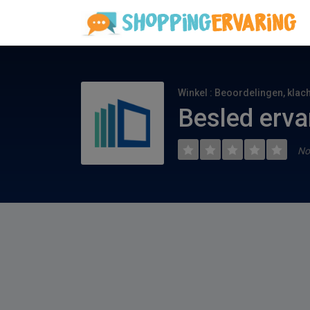
Winkel : Beoordelingen, klac
Besled erva
No