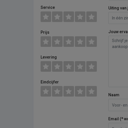
Service
Uiting van 
Jouw erva
Prijs
Levering
Eindcijfer
Naam
Email (* w