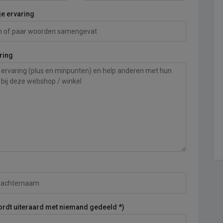
je ervaring
ring
ordt uiteraard met niemand gedeeld *)