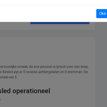
Oké
Huurwoningbemiddeling
ersoonlijke smaak, de ene persoon is lyrisch over een shop,
oor Besled zijn er 0 reviews achtergelaten en 0 stemmen. De
totaal van 5.
sled operationeel
.