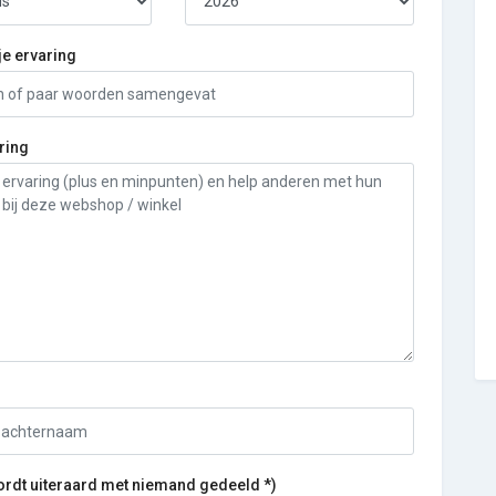
je ervaring
ring
ordt uiteraard met niemand gedeeld *)