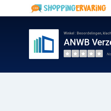
Winkel : Beoordelingen, klac
ANWB Verze
No