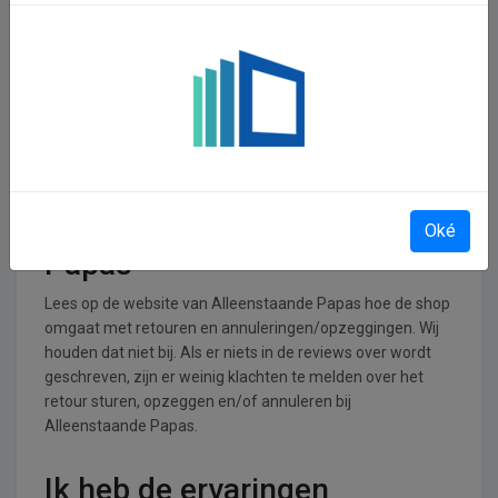
In welke branches is
Alleenstaande Papas
operationeel
Alleenstaande Papas is actief in de Dating branche.
Retourneren, opzeggen of
annuleren bij Alleenstaande
Oké
Papas
Lees op de website van Alleenstaande Papas hoe de shop
omgaat met retouren en annuleringen/opzeggingen. Wij
houden dat niet bij. Als er niets in de reviews over wordt
geschreven, zijn er weinig klachten te melden over het
retour sturen, opzeggen en/of annuleren bij
Alleenstaande Papas.
Ik heb de ervaringen