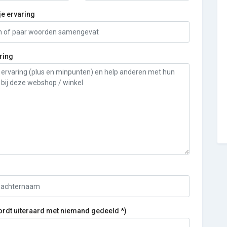
je ervaring
ring
ordt uiteraard met niemand gedeeld *)