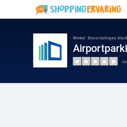
Winkel : Beoordelingen, klac
Airportpark
No