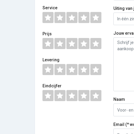
Service
Uiting van 
Jouw erva
Prijs
Levering
Eindcijfer
Naam
Email (* w