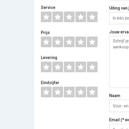
Service
Uiting van 
Jouw erva
Prijs
Levering
Eindcijfer
Naam
Email (* w