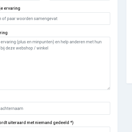
je ervaring
ring
ordt uiteraard met niemand gedeeld *)