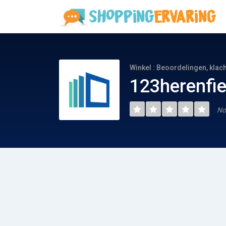
Winkel : Beoordelingen, klac
123herenfie
No